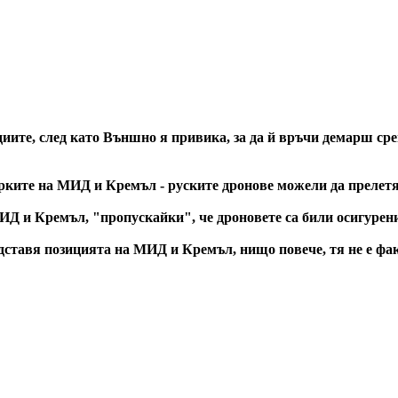
иите, след като Външно я привика, за да й връчи демарш ср
рките на МИД и Кремъл - руските дронове можели да прелетя
Д и Кремъл, "пропускайки", че дроновете са били осигурени 
дставя позицията на МИД и Кремъл, нищо повече, тя не е фа