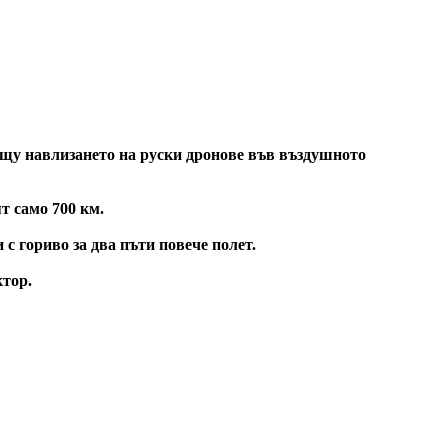
ещу навлизането на руски дронове във въздушното
т само 700 км.
с гориво за два пъти повече полет.
ктор.