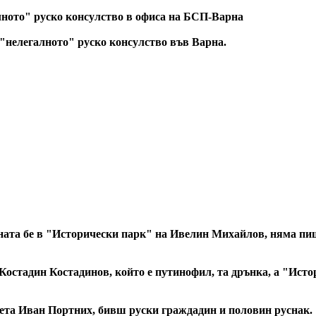
ното" руско консулство в офиса на БСП-Варна
 "нелегалното" руско консулство във Варна.
ината бе в "Исторически парк" на Ивелин Михайлов, няма п
Костадин Костадинов, който е путинофил, та дрънка, а "Исто
ета Иван Портних, бивш руски граждадин и половин руснак.