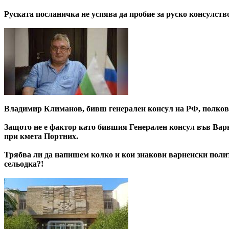
Руската посланичка не успява да пробие за руско консулств
Владимир Климанов, бивш генерален консул на РФ, полковн
Защото не е фактор като бившия Генерален консул във Варн
при кмета Портних.
Трябва ли да напишем колко и кои знакови варненски полит
сельодка?!