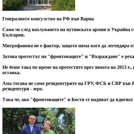
Генералното консулство на РФ във Варна
Само че след нахлуването на путинската армия в Украйна го
България.
Митрофанова не е фактор, защото няма кого да легендира от
Затова протестът на "фронтоваците" и "Възраждане" е реха
Не беше така по време на протестите през зимата на 2013 г.
оставка.
Ама тогава не само резидентурите на ГРУ, ФСБ и СВР във 
резидентури - зеро.
Така че, ако "фронтоваците" и Костя се надяват да вдигнат 