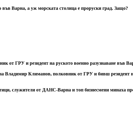
о във Варна, а уж морската столица е проруски град. Защо?
ик от ГРУ и резидент на руското военно разузнаване във Ва
а Владимир Климанов, полковник от ГРУ и бивш резидент на 
ици, служители от ДАНС-Варна и топ бизнесмени минаха през