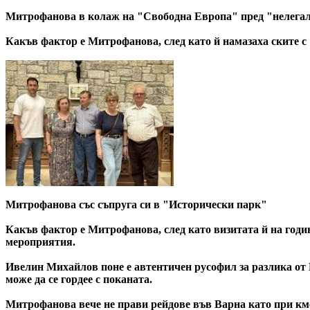
Митрофанова в колаж на "Свободна Европа" пред "нелегал
Какъв фактор е Митрофанова, след като й намазаха ските с
Митрофанова със съпруга си в "Исторически парк"
Какъв фактор е Митрофанова, след като визитата й на год
мероприятия.
Ивелин Михайлов поне е автентичен русофил за разлика от 
може да се гордее с поканата.
Митрофанова вече не прави рейдове във Варна като при км