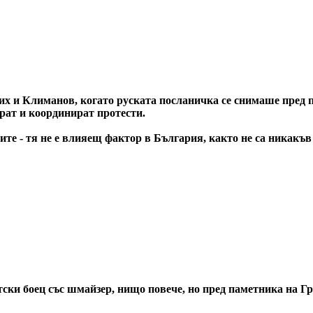
х и Климанов, когато руската посланичка се снимаше пред п
ират и координират протести.
те - тя не е влияещ фактор в България, както не са никакъв
ски боец със шмайзер, нищо повече, но пред паметника на Гр