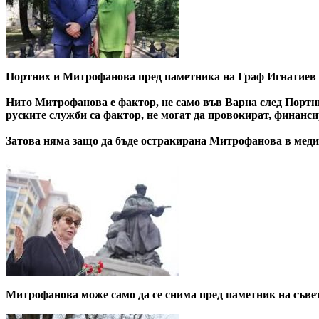
Портних и Митрофанова пред паметника на Граф Игнатиев
Нито Митрофанова е фактор, не само във Варна след Портни
руските служби са фактор, не могат да провокират, финанс
Затова няма защо да бъде остракирана Митрофанова в медии
Митрофанова може само да се снима пред паметник на съвет