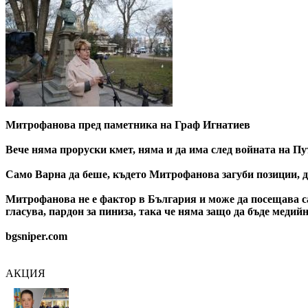
Митрофанова пред паметника на Граф Игнатиев
Вече няма проруски кмет, няма и да има след войната на Пу
Само Варна да беше, където Митрофанова загуби позиции, 
Митрофанова не е фактор в България и може да посещава са
гласува, пардон за пиниза, така че няма защо да бъде медий
bgsniper.com
АКЦИЯ