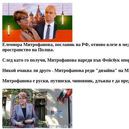
Елеонора Митрофанова, посланик на РФ, отново влезе в мед
пространство на Полша.
След като го получи, Митрофанова нареди във Фейсбук опо
Някой очаква ли друго - Митрофанова реди "дизайна" на МИ
Митрофанова е руски, путински, чиновник, длъжна е да пре