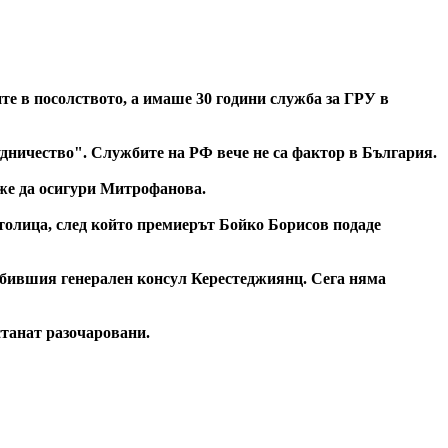
те в посолството, а имаше 30 години служба за ГРУ в
удничество". Службите на РФ вече не са фактор в България.
оже да осигури Митрофанова.
 столица, след който премиерът Бойко Борисов подаде
а бившия генерален консул Керестеджиянц. Сега няма
останат разочаровани.