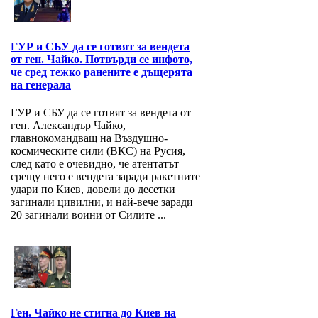
ГУР и СБУ да се готвят за вендета
от ген. Чайко. Потвърди се инфото,
че сред тежко ранените е дъщерята
на генерала
ГУР и СБУ да се готвят за вендета от
ген. Александър Чайко,
главнокомандващ на Въздушно-
космическите сили (ВКС) на Русия,
след като е очевидно, че атентатът
срещу него е вендета заради ракетните
удари по Киев, довели до десетки
загинали цивилни, и най-вече заради
20 загинали воини от Силите ...
Ген. Чайко не стигна до Киев на