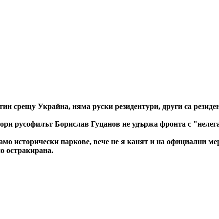
тин срещу Украйна, няма руски резидентури, други са резиде
дори русофилът Борислав Гуцанов не удържа фронта с "нелег
мо исторически паркове, вече не я канят и на официални мер
но остракирана.