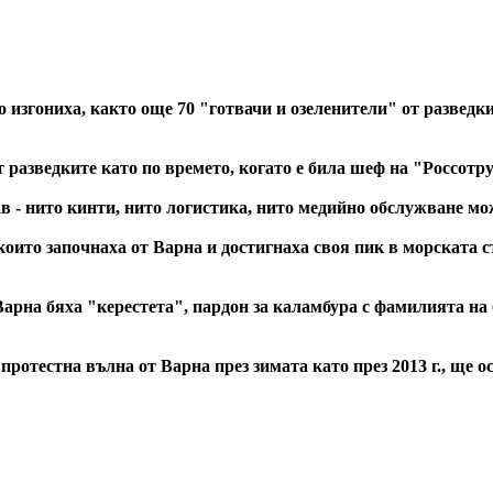
 изгониха, както още 70 "готвачи и озеленители" от разведки
 разведките като по времето, когато е била шеф на "Россотр
в - нито кинти, нито логистика, нито медийно обслужване м
, които започнаха от Варна и достигнаха своя пик в морската
Варна бяха "керестета", пардон за каламбура с фамилията н
протестна вълна от Варна през зимата като през 2013 г., ще 