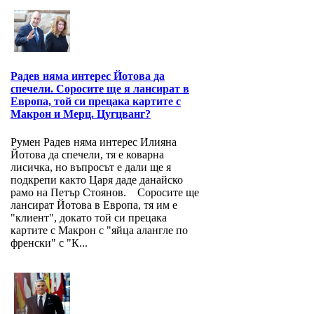
Радев няма интерес Йотова да
спечели. Соросите ще я лансират в
Европа, той си прецака картите с
Макрон и Мерц. Цугцванг?
Румен Радев няма интерес Илияна
Йотова да спечели, тя е коварна
лисичка, но въпросът е дали ще я
подкрепи както Царя даде данайско
рамо на Петър Стоянов. Соросите ще
лансират Йотова в Европа, тя им е
"клиент", докато той си прецака
картите с Макрон с "яйца алангле по
френски" с "К...