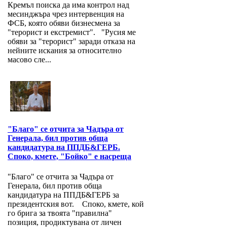
Кремъл поиска да има контрол над
месинджъра чрез интервенция на
ФСБ, която обяви бизнесмена за
"терорист и екстремист". "Русия ме
обяви за "терорист" заради отказа на
нейните искания за относително
масово сле...
"Благо" се отчита за Чадъра от
Генерала, бил против обща
кандидатура на ППДБ&ГЕРБ.
Споко, кмете, "Бойко" е насреща
"Благо" се отчита за Чадъра от
Генерала, бил против обща
кандидатура на ППДБ&ГЕРБ за
президентския вот. Споко, кмете, кой
го брига за твоята "правилна"
позиция, продиктувана от личен