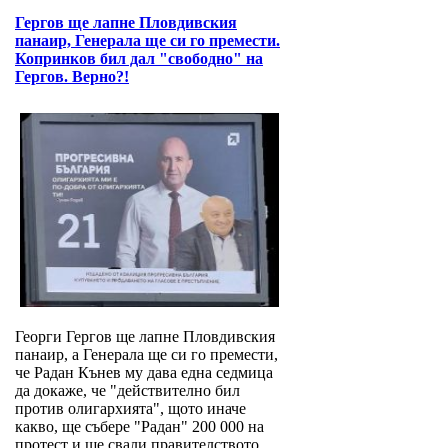
Гергов ще лапне Пловдивския
панаир, Генерала ще си го премести.
Копринков бил дал "свободно" на
Гергов. Верно?!
Георги Гергов ще лапне Пловдивския
панаир, а Генерала ще си го премести,
че Радан Кънев му дава една седмица
да докаже, че "действително бил
против олигархията", щото иначе
какво, ще събере "Радан" 200 000 на
протест и ще свали правителството,