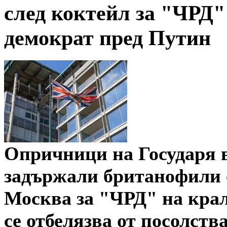
след коктейл за "ЧРД" 
демократ пред Путин
Опричници на Государя 
задържали британофили с
Москва за "ЧРД" на крал
се отбелязва от посолств