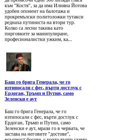
към "Костя", за да има Илияна Йотова
удобен опонент на балотажа и
прокремълски политоложки тутакси
реднаха путиниста на втори тур.
Колко са лесни такива като
пирговките за манипулиране,
професионалистки ужким, ка...
Баш го брига Генерала, че го
изтипосали с фес, върти достлук с
Ердоган, Тръмп и Путин, само
Зеленски е аут
Баш го брига Генерала, че го
изтипосали с фес, върти достлук с
Ердоган, Тръмп и Путин, само
Зеленски е аут, мрази го в червата, че
застава на неговите "достове",
всъщност босове, с които върти схеми,