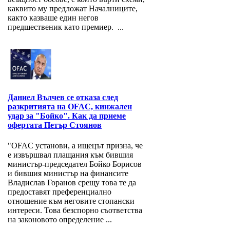
каквито му предложат Началниците,
както казваше един негов
предшественик като премиер. ...
Даниел Вълчев се отказа след
разкритията на OFAC, кинжален
удар за "Бойко". Как да приеме
офертата Петър Стоянов
"OFAC установи, а ищецът призна, че
е извършвал плащания към бившия
министър-председател Бойко Борисов
и бившия министър на финансите
Владислав Горанов срещу това те да
предоставят преференциално
отношение към неговите стопански
интереси. Това безспорно съответства
на законовото определение ...