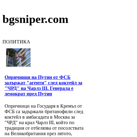
bgsniper.com
ПОЛИТИКА
Опричници на Путин от ФСБ
задържат "агенти" след коктейл за
"ЧРД" на Чарлз III. Генерала е
демократ пред Путин
Опричници на Государя в Кремъл от
ФСБ са задържали британофили след
коктейл в амбасадата в Москва за
"ЧРД" на крал Чарлз III, който по
традиция се отбелязва от посолствата
на Великобритания през лятото,