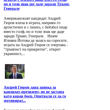
но и този знак ще даде заради Тръмп,
Генерале
Американският кандидат Андрей
Гюров влиза в играта, направи го
артистично и с пиниз, с бейзбол пиар
вместо голф, но и този знак ще даде
заради Тръмп, Генерале. Иначе
Илияна Йотова да залага на соросите,
играта на Андрей Гюров се очертава -
"тръмпист на прикритие", открит
украинист,...
Андрей Гюров дава заявка за
кандидат-президент, но не застава
като корав боец. Опитвали се да го
мотивират...