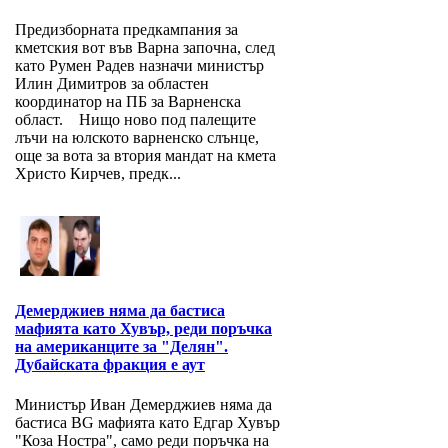
Предизборната предкампания за
кметския вот във Варна започна, след
като Румен Радев назначи министър
Илин Димитров за областен
координатор на ПБ за Варнeнска
област. Нищо ново под палещите
лъчи на юлското варненско слънце,
още за вота за втория мандат на кмета
Христо Кирчев, предк...
Демерджиев няма да бастиса
мафията като Хувър, реди поръчка
на американците за "Делян".
Дубайската фракция е аут
Министър Иван Демерджиев няма да
бастиса BG мафията като Едгар Хувър
"Коза Ностра", само реди поръчка на