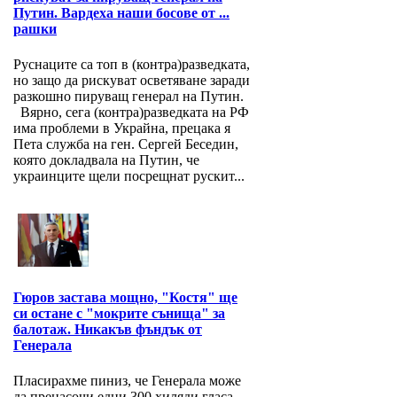
Путин. Вардеха наши босове от ...
рашки
Руснаците са топ в (контра)разведката,
но защо да рискуват осветяване заради
разкошно пируващ генерал на Путин.
Вярно, сега (контра)разведката на РФ
има проблеми в Украйна, прецака я
Пета служба на ген. Сергей Беседин,
която докладвала на Путин, че
украинците щели посрещнат рускит...
Гюров застава мощно, "Костя" ще
си остане с "мокрите сънища" за
балотаж. Никакъв фъндък от
Генерала
Пласирахме пиниз, че Генерала може
да пренасочи едни 300 хиляди гласа