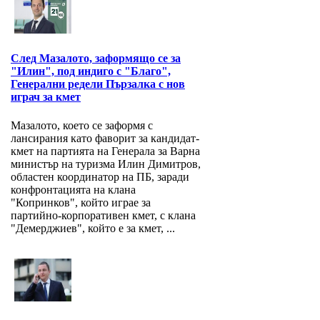
След Мазалото, заформящо се за
"Илин", под индиго с "Благо",
Генерални редели Пързалка с нов
играч за кмет
Мазалото, което се заформя с
лансирания като фаворит за кандидат-
кмет на партията на Генерала за Варна
министър на туризма Илин Димитров,
областен координатор на ПБ, заради
конфронтацията на клана
"Копринков", който играе за
партийно-корпоративен кмет, с клана
"Демерджиев", който е за кмет, ...