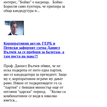
интерес, "Бойко" е насреща. Бойко
Борисов само пунтира, че припира за
обща кандидутура н...
Корпоративни акули, ГЕРБ и
Пеевски заформят схема Даниел
Вълчев да се пребори за балотаж, а
там поста на макс?!
Проф. Даниел Вълчев обяви, че не
иска подкрепа от нито една партия,
ако се кандидатира за президент. Защо
му е, корпоративни играчи му дават
рамо. Някои от подкрепящите го са
"партия" с бившия министър още от
неговия "царски" период. "Колко са
комбинативни се видя в няколко
кметск...