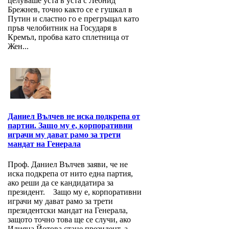
целуваше уста в уста с Леонид
Брежнев, точно както се е гушкал в
Путин и сластно го е прегръщал като
пръв челобитник на Государя в
Кремъл, пробва като сплетница от
Жен...
Даниел Вълчев не иска подкрепа от
партии. Защо му е, корпоративни
играчи му дават рамо за трети
мандат на Генерала
Проф. Даниел Вълчев заяви, че не
иска подкрепа от нито една партия,
ако реши да се кандидатира за
президент. Защо му е, корпоративни
играчи му дават рамо за трети
президентски мандат на Генерала,
защото точно това ще се случи, ако
Илияна Йотова стане президент, а