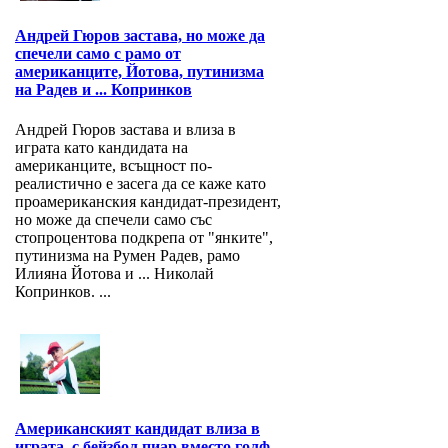
Андрей Гюров застава, но може да
спечели само с рамо от
американците, Йотова, путинизма
на Радев и ... Копринков
Андрей Гюров застава и влиза в
играта като кандидата на
американците, всъщност по-
реалистично е засега да се каже като
проамериканския кандидат-президент,
но може да спечели само със
стопроцентова подкрепа от "янките",
путинизма на Румен Радев, рамо
Илияна Йотова и ... Николай
Копринков. ...
Американският кандидат влиза в
играта, с бейзбол пиар вместо голф,