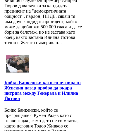
Бившият служебен премиер Андрей
Гюров дава заявка за кандидат-
президент на "демократичната
общност", пардон, ППДБ, сякаш тя
има друг кандидат-президент, който
може да доближи 500 000 гласа и да се
бори за балотаж, но не застава като
боец, както застана Илияна Йотова
точно в Жегата с американ...
Бойко Банкенски като сплетница от
Женския пазар пробва да вкара
интрига между Генерала и Илияна
Йотова
Бойко Банкенски, който се
прегръщаше с Румен Радев като с
първо гадже, само дето не го млясна,
както неговия Тодор Живков се