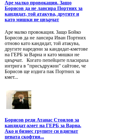
Аре малко провокация. Защо
Борисов да не лансира Портних за
кандидат, той атакува, другите и
като мишки не цвърчат
Аре малко провокация. Защо Бойко
Борисов да не лансира Иван Портних
отново като кандидат, той атакува,
другите наредени за кандидат-кметове
на ГЕРБ за Варна и като мишки не
цвърчат. Когато пепейците пласираха
интрига в "присъдружни" сайтове, че
Борисов ще издига пак Портних за
кмет...
Борисов реди Атанас Стоилов за
кандидат-кмет на ГЕРБ за Варна.
Ако и бизнес групите си вдигнат
цената скофтия...