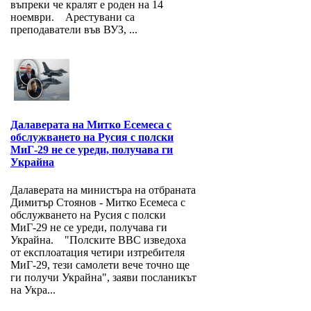
въпреки че кралят е роден на 14
ноември. Арестувани са
преподаватели във ВУЗ, ...
Далаверата на Митко Есемеса с
обслужването на Русия с полски
МиГ-29 не се уреди, получава ги
Украйна
Далаверата на министъра на отбраната
Димитър Стоянов - Митко Есемеса с
обслужването на Русия с полски
МиГ-29 не се уреди, получава ги
Украйна. "Полските ВВС изведоха
от експлоатация четири изтребителя
МиГ-29, тези самолети вече точно ще
ги получи Украйна", заяви посланикът
на Укра...