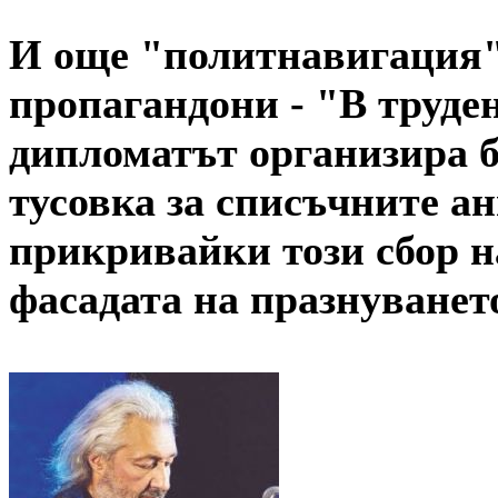
И още "политнавигация"
пропагандони - "В труде
дипломатът организира 
тусовка за списъчните а
прикривайки този сбор на
фасадата на празнуванет