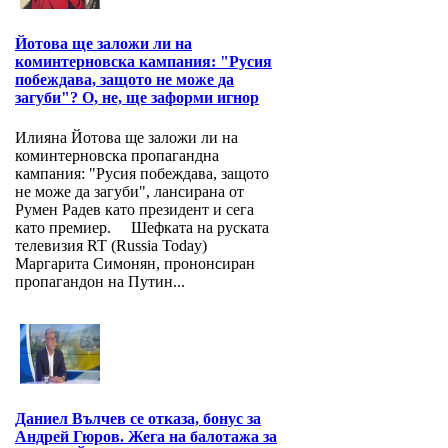
Йотова ще заложи ли на
коминтерновска кампания: "Русия
побеждава, защото не може да
загуби"? О, не, ще заформи игнор
Илияна Йотова ще заложи ли на
коминтерновска пропагандна
кампания: "Русия побеждава, защото
не може да загуби", лансирана от
Румен Радев като президент и сега
като премиер. Шефката на руската
телевизия RT (Russia Today)
Маргарита Симонян, прононсиран
пропагандон на Путин...
Даниел Вълчев се отказа, бонус за
Андрей Гюров. Жега на балотажа за