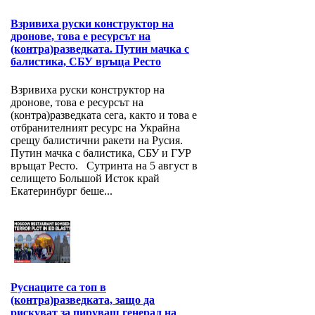
Взривиха руски конструктор на
дронове, това е ресурсът на
(контра)разведката. Путин мачка с
балистика, СБУ връща Ресто
Взривиха руски конструктор на
дронове, това е ресурсът на
(контра)разведката сега, както и това е
отбранителният ресурс на Украйна
срещу балистични ракети на Русия.
Путин мачка с балистика, СБУ и ГУР
връщат Ресто. Сутринта на 5 август в
селището Большой Исток край
Екатеринбург беше...
Руснаците са топ в
(контра)разведката, защо да
рискуват за пируващ генерал на