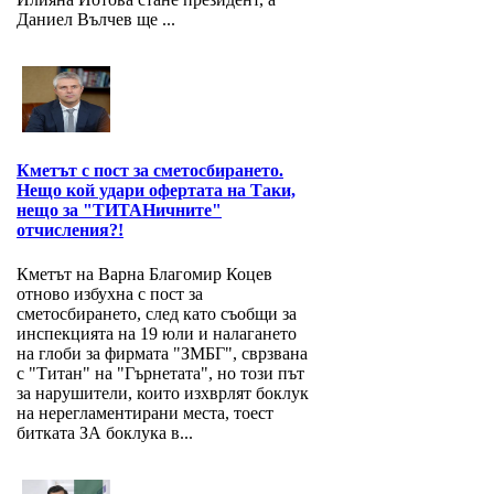
Даниел Вълчев ще ...
Кметът с пост за сметосбирането.
Нещо кой удари офертата на Таки,
нещо за "ТИТАНичните"
отчисления?!
Кметът на Варна Благомир Коцев
отново избухна с пост за
сметосбирането, след като съобщи за
инспекцията на 19 юли и налагането
на глоби за фирмата "ЗМБГ", сврзвана
с "Титан" на "Гърнетата", но този път
за нарушители, които изхврлят боклук
на нерегламентирани места, тоест
битката ЗА боклука в...