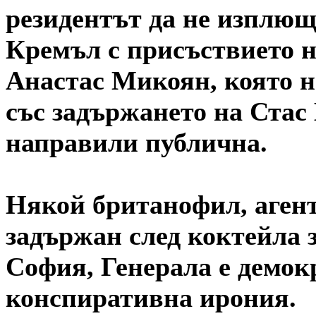
резидентът да не изплющ
Кремъл с присъствието 
Анастас Микоян, която 
със задържането на Стас
направили публична.
Някой британофил, агент 
задържан след коктейла з
София, Генерала е демок
конспиративна ирония.