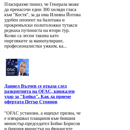
Пласирахме пиниз, че Генерала може
да пренасочи едни 300 хиляди гласа
към "Костя", за да има Илияна Йотова
удобен опонент на балотажа и
прокремълски политоложки тутакси
реднаха путиниста на втори тур.
Колко са лесни такива като
пирговките за манипулиране,
професионалистки ужким, ка...
Даниел Вълчев се отказа след
разкритията на OFAC, кинжален
удар за "Бойко". Как да приеме
офертата Петър Стоянов
"OFAC установи, а ищецът призна, че
е извършвал плащания към бившия
министър-председател Бойко Борисов
и бившия министър на финансите