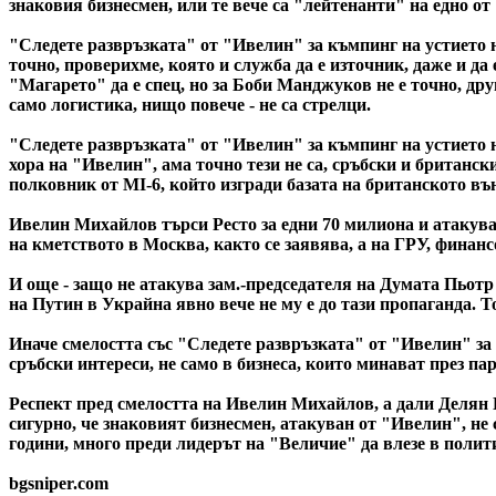
знаковия бизнесмен, или те вече са "лейтенанти" на едно от
"Следете развръзката" от "Ивелин" за къмпинг на устието н
точно, проверихме, която и служба да е източник, даже и д
"Магарето" да е спец, но за Боби Манджуков не е точно, дру
само логистика, нищо повече - не са стрелци.
"Следете развръзката" от "Ивелин" за къмпинг на устието н
хора на "Ивелин", ама точно тези не са, сръбски и британ
полковник от MI-6, който изгради базата на британското въ
Ивелин Михайлов търси Ресто за едни 70 милиона и атакува 
на кметството в Москва, както се заявява, а на ГРУ, финанс
И още - защо не атакува зам.-председателя на Думата Пьотр 
на Путин в Украйна явно вече не му е до тази пропаганда. То
Иначе смелостта със "Следете развръзката" от "Ивелин" за к
сръбски интереси, не само в бизнеса, които минават през пар
Респект пред смелостта на Ивелин Михайлов, а дали Делян П
сигурно, че знаковият бизнесмен, атакуван от "Ивелин", не с
години, много преди лидерът на "Величие" да влезе в полити
bgsniper.com