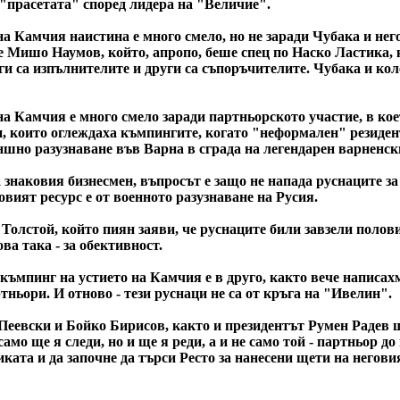
 "прасетата" според лидера на "Величие".
а Камчия наистина е много смело, но не заради Чубака и негов
а е Мишо Наумов, който, апропо, беше спец по Наско Ластика,
ги са изпълнителите и други са съпоръчителите. Чубака и кол
а Камчия е много смело заради партньорското участие, в коет
ски, които оглеждаха къмпингите, когато "неформален" резид
ншно разузнаване във Варна в сграда на легендарен варненск
знаковия бизнесмен, въпросът е защо не напада руснаците за 
овият ресурс е от военното разузнаване на Русия.
Толстой, който пиян заяви, че руснаците били завзели полови
ва така - за обективност.
ъмпинг на устието на Камчия е в друго, както вече написахме
тньори. И отново - тези руснаци не са от кръга на "Ивелин".
еевски и Бойко Бирисов, както и президентът Румен Радев ще 
амо ще я следи, но и ще я реди, а и не само той - партньор д
ката и да започне да търси Ресто за нанесени щети на неговия