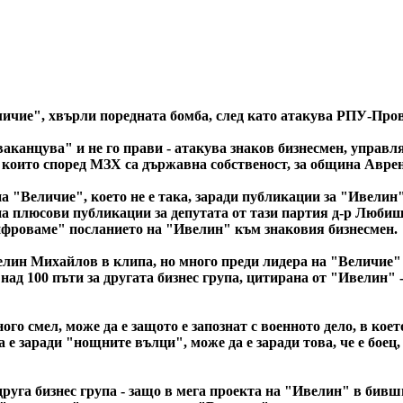
чие", хвърли поредната бомба, след като атакува РПУ-Прова
аканцува" и не го прави - атакува знаков бизнесмен, управл
, които според МЗХ са държавна собственост, за община Аврен
 "Величие", което не е така, заради публикации за "Ивелин"
на плюсови публикации за депутата от тази партия д-р Любиш
шифроваме" посланието на "Ивелин" към знаковия бизнесмен.
лин Михайлов в клипа, но много преди лидера на "Величие" с
над 100 пъти за другата бизнес група, цитирана от "Ивелин" - 
о смел, може да е защото е запознат с военното дело, в което
 е заради "нощните вълци", може да е заради това, че е боец, 
друга бизнес група - защо в мега проекта на "Ивелин" в бив