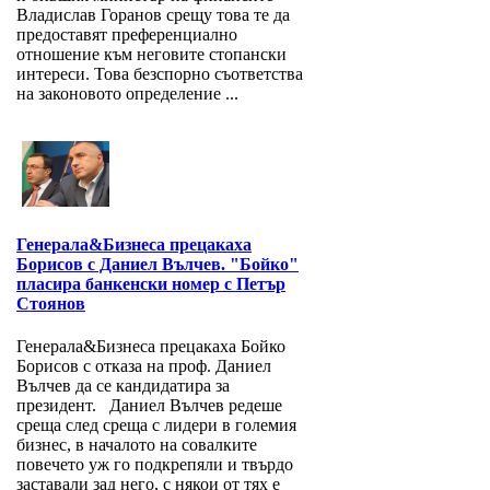
Владислав Горанов срещу това те да
предоставят преференциално
отношение към неговите стопански
интереси. Това безспорно съответства
на законовото определение ...
Генерала&Бизнеса прецакаха
Борисов с Даниел Вълчев. "Бойко"
пласира банкенски номер с Петър
Стоянов
Генерала&Бизнеса прецакаха Бойко
Борисов с отказа на проф. Даниел
Вълчев да се кандидатира за
президент. Даниел Вълчев редеше
среща след среща с лидери в големия
бизнес, в началото на совалките
повечето уж го подкрепяли и твърдо
заставали зад него, с някои от тях е