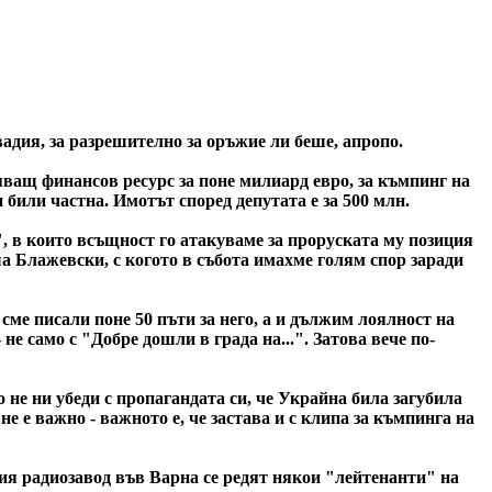
дия, за разрешително за оръжие ли беше, апропо.
яващ финансов ресурс за поне милиард евро, за къмпинг на
 били частна. Имотът според депутата е за 500 млн.
, в които всъщност го атакуваме за проруската му позиция
а Блажевски, с когото в събота имахме голям спор заради
ме писали поне 50 пъти за него, а и дължим лоялност на
не само с "Добре дошли в града на...". Затова вече по-
 не ни убеди с пропагандата си, че Украйна била загубила
не е важно - важното е, че застава и с клипа за къмпинга на
шия радиозавод във Варна се редят някои "лейтенанти" на