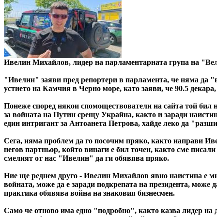
Ивелин Михайлов, лидер на парламентарната група на "Вели
"Ивелин" заяви пред репортери в парламента, че няма да "в
устието на Камчия в Черно море, като заяви, че 90.5 декара
Понеже според някои спомоществователи на сайта той бил на
за войната на Путин срещу Украйна, както и заради наисти
един интригант за Антоанета Петрова, хайде леко да "раз
Сега, няма проблем да го посочим пряко, както направи Иве
негов партньор, който винаги е бил точен, както сме писали 
смелият от нас "Ивелин" да ги обявява пряко.
Ние ще реднем друго - Ивелин Михайлов явно наистина е мног
войната, може да е заради подкрепата на президента, може да
практика обявява война на знаковия бизнесмен.
Само че отново има едно "подробно", както казва лидер на 