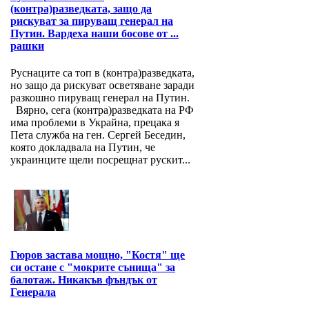
(контра)разведката, защо да
рискуват за пируващ генерал на
Путин. Вардеха наши босове от ...
рашки
Руснаците са топ в (контра)разведката,
но защо да рискуват осветяване заради
разкошно пируващ генерал на Путин.
Вярно, сега (контра)разведката на РФ
има проблеми в Украйна, прецака я
Пета служба на ген. Сергей Беседин,
която докладвала на Путин, че
украинците щели посрещнат рускит...
Гюров застава мощно, "Костя" ще
си остане с "мокрите сънища" за
балотаж. Никакъв фъндък от
Генерала