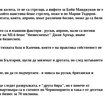
 колега, те не са стрелци, а инфото за Боби Манджуков не е
 който наистина беше стрелец, може и по Марин Тодоров-
егата, които, апропо, имат различни босове, може да са били
о са и външни фактори - руски, апропо, нали са негови
ент на MI-6 беше "бизнесменът" Джон Арчър, иначе
и бизнесмен.
тяхната база в Камчия, която е на практика собственост не
н България, щели да завземат и другата, но след затъването
, но да го подчертаем - в микса на руски, британски и
следят развръзката, е "друга бира", но е повече от
о партньора са в схемите по Черноморието и така е от десетки
 бизнес за 70 милиона.