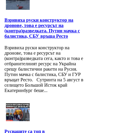
Взривиха руски конструктор на
дронове, това е ресурсът на
(контра)разведката. Путин мачка с
балистика, СБУ връща Ресто
Взривиха руски конструктор на
дронове, това е ресурсът на
(контра)разведката сега, както и това е
отбранителният ресурс на Украйна
срещу балистични ракети на Русия.
Путин мачка с балистика, СБУ и ГУР
връщат Ресто. Сутринта на 5 август в
селището Большой Исток край
Екатеринбург беше...
Руснаците са топ в