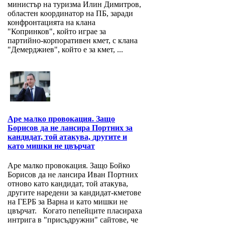
министър на туризма Илин Димитров,
областен координатор на ПБ, заради
конфронтацията на клана
"Копринков", който играе за
партийно-корпоративен кмет, с клана
"Демерджиев", който е за кмет, ...
Аре малко провокация. Защо
Борисов да не лансира Портних за
кандидат, той атакува, другите и
като мишки не цвърчат
Аре малко провокация. Защо Бойко
Борисов да не лансира Иван Портних
отново като кандидат, той атакува,
другите наредени за кандидат-кметове
на ГЕРБ за Варна и като мишки не
цвърчат. Когато пепейците пласираха
интрига в "присъдружни" сайтове, че