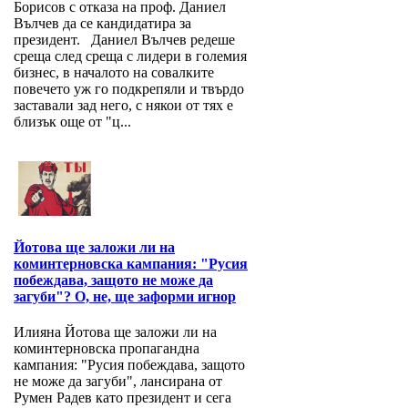
Борисов с отказа на проф. Даниел
Вълчев да се кандидатира за
президент. Даниел Вълчев редеше
среща след среща с лидери в големия
бизнес, в началото на совалките
повечето уж го подкрепяли и твърдо
заставали зад него, с някои от тях е
близък още от "ц...
Йотова ще заложи ли на
коминтерновска кампания: "Русия
побеждава, защото не може да
загуби"? О, не, ще заформи игнор
Илияна Йотова ще заложи ли на
коминтерновска пропагандна
кампания: "Русия побеждава, защото
не може да загуби", лансирана от
Румен Радев като президент и сега