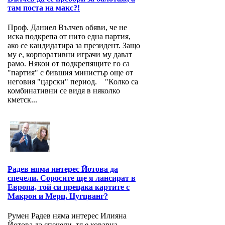
там поста на макс?!
Проф. Даниел Вълчев обяви, че не
иска подкрепа от нито една партия,
ако се кандидатира за президент. Защо
му е, корпоративни играчи му дават
рамо. Някои от подкрепящите го са
"партия" с бившия министър още от
неговия "царски" период. "Колко са
комбинативни се видя в няколко
кметск...
Радев няма интерес Йотова да
спечели. Соросите ще я лансират в
Европа, той си прецака картите с
Макрон и Мерц. Цугцванг?
Румен Радев няма интерес Илияна
Йотова да спечели, тя е коварна