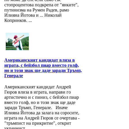
стопроцентова подкрепа от "янките",
путинизма на Румен Радев, рамо
Илияна Йотова и ... Николай
Копринков. ...
Американският кандидат влиза в
играта, с бейзбол пиар вместо голф,
но и този знак ще даде заради Тръмп,
Генерале
Американският кандидат Андрей
Гюров влиза в играта, направи го
артистично и с пиниз, с бейзбол пиар
вместо голф, но и този знак ще даде
заради Тръмп, Генерале. Иначе
Илияна Йотова да залага на соросите,
играта на Андрей Гюров се очертава -
"тръмпист на прикритие", открит
украинист,...