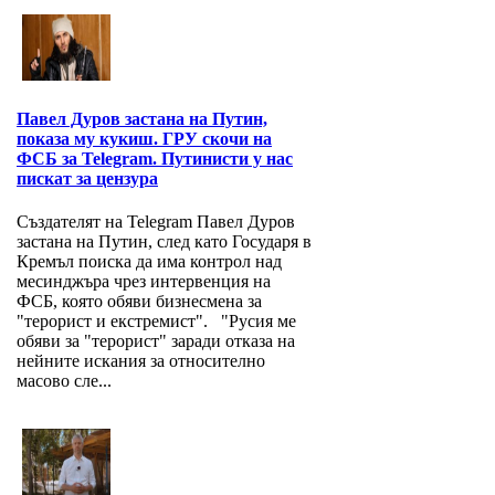
Павел Дуров застана на Путин,
показа му кукиш. ГРУ скочи на
ФСБ за Telegram. Путинисти у нас
пискат за цензура
Създателят на Telegram Павел Дуров
застана на Путин, след като Государя в
Кремъл поиска да има контрол над
месинджъра чрез интервенция на
ФСБ, която обяви бизнесмена за
"терорист и екстремист". "Русия ме
обяви за "терорист" заради отказа на
нейните искания за относително
масово сле...