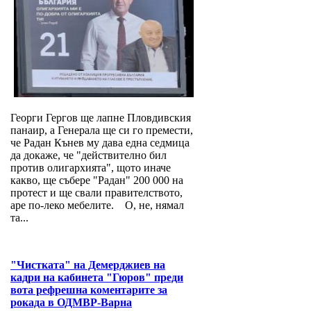
Георги Гергов ще лапне Пловдивския
панаир, а Генерала ще си го премести,
че Радан Кънев му дава една седмица
да докаже, че "действително бил
против олигархията", щото иначе
какво, ще събере "Радан" 200 000 на
протест и ще свали правителството,
аре по-леко мебелите. О, не, нямал
та...
"Чистката" на Демерджиев на
кадри на кабинета "Гюров" преди
вота рефрешна коментарите за
рокада в ОДМВР-Варна