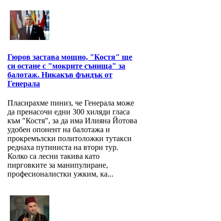
Гюров застава мощно, "Костя" ще
си остане с "мокрите сънища" за
балотаж. Никакъв фъндък от
Генерала
Пласирахме пиниз, че Генерала може
да пренасочи едни 300 хиляди гласа
към "Костя", за да има Илияна Йотова
удобен опонент на балотажа и
прокремълски политоложки тутакси
реднаха путиниста на втори тур.
Колко са лесни такива като
пирговките за манипулиране,
професионалистки ужким, ка...