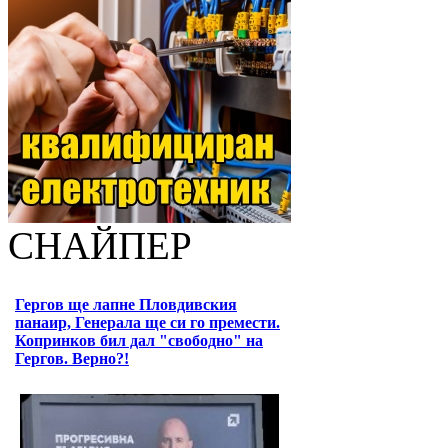
СНАЙПЕР
Гергов ще лапне Пловдивския
панаир, Генерала ще си го премести.
Копринков бил дал "свободно" на
Гергов. Верно?!