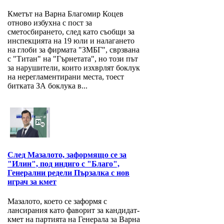
Кметът на Варна Благомир Коцев
отново избухна с пост за
сметосбирането, след като съобщи за
инспекцията на 19 юли и налагането
на глоби за фирмата "ЗМБГ", сврзвана
с "Титан" на "Гърнетата", но този път
за нарушители, които изхврлят боклук
на нерегламентирани места, тоест
битката ЗА боклука в...
След Мазалото, заформящо се за
"Илин", под индиго с "Благо",
Генерални редели Пързалка с нов
играч за кмет
Мазалото, което се заформя с
лансирания като фаворит за кандидат-
кмет на партията на Генерала за Варна