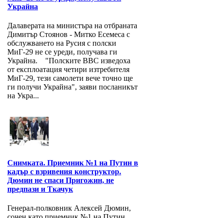
Украйна
Далаверата на министъра на отбраната
Димитър Стоянов - Митко Есемеса с
обслужването на Русия с полски
МиГ-29 не се уреди, получава ги
Украйна. "Полските ВВС изведоха
от експлоатация четири изтребителя
МиГ-29, тези самолети вече точно ще
ги получи Украйна", заяви посланикът
на Укра...
Снимката. Приемник №1 на Путин в
кадър с взривения конструктор.
Дюмин не спаси Пригожин, не
предпази и Ткачук
Генерал-полковник Алексей Дюмин,
сочен като приемник №1 на Путин,