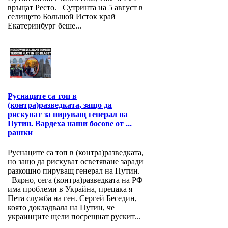
връщат Ресто. Сутринта на 5 август в
селището Большой Исток край
Екатеринбург беше...
Руснаците са топ в
(контра)разведката, защо да
рискуват за пируващ генерал на
Путин. Вардеха наши босове от ...
рашки
Руснаците са топ в (контра)разведката,
но защо да рискуват осветяване заради
разкошно пируващ генерал на Путин.
Вярно, сега (контра)разведката на РФ
има проблеми в Украйна, прецака я
Пета служба на ген. Сергей Беседин,
която докладвала на Путин, че
украинците щели посрещнат рускит...