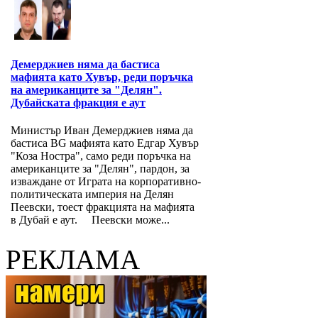
Демерджиев няма да бастиса
мафията като Хувър, реди поръчка
на американците за "Делян".
Дубайската фракция е аут
Министър Иван Демерджиев няма да
бастиса BG мафията като Едгар Хувър
"Коза Ностра", само реди поръчка на
американците за "Делян", пардон, за
изваждане от Играта на корпоративно-
политическата империя на Делян
Пеевски, тоест фракцията на мафията
в Дубай е аут. Пеевски може...
РЕКЛАМА