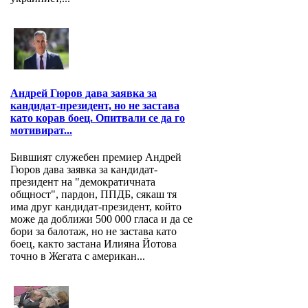
Андрей Гюров дава заявка за
кандидат-президент, но не застава
като корав боец. Опитвали се да го
мотивират...
Бившият служебен премиер Андрей
Гюров дава заявка за кандидат-
президент на "демократичната
общност", пардон, ППДБ, сякаш тя
има друг кандидат-президент, който
може да доближи 500 000 гласа и да се
бори за балотаж, но не застава като
боец, както застана Илияна Йотова
точно в Жегата с американ...