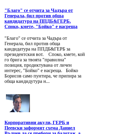
"Благо" се отчита за Чадъра от
Генерала, бил против обща
кандидатура на ППДБ&ГЕРБ.
Споко, кмете, "Бойко" е насреща
"Благо" се отчита за Чадъра от
Генерала, бил против обща
кандидатура на ППДБ&ГЕРБ за
президентския вот. Споко, кмете, кой
го брига за твоята "правилна"
позиция, продиктувана от личен
интерес, "Бойко" е насреща. Бойко
Борисов само пунтира, че припира за
обща кандидутура н...
Корпоративни акули, ГЕРБ и
Пеевски заформят схема Даниел
Вълчев да се пребори за балотаж, а