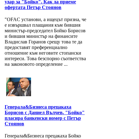
удар за "Бойко". Как да приеме
офертата Петър Стоянов
"OFAC установи, а ищецът призна, че
е извършвал плащания към бившия
министър-председател Бойко Борисов
и бившия министър на финансите
Владислав Горанов срещу това те да
предоставят преференциално
отношение към неговите стопански
интереси. Това безспорно съответства
на законовото определение ...
Генерала&Бизнеса прецакаха
Борисов с Даниел Вълчев. "Бойко"
пласира банкенски номер с Петър
Стоянов
Генерала&Бизнеса прецакаха Бойко