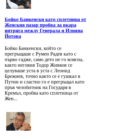
Бойко Банкенски като сплетница от
Женския пазар пробва да вкара
интрига между Генерала и Илияна
Йотова
Бойко Банкенски, който се
прегръщаше с Румен Радев като с
първо гадже, само дето не го млясна,
както неговия Тодор Живков се
целуваше уста в уста с Леонид
Брежнев, точно както се е гушкал в
Путин и сластно го е прегръщал като
пръв челобитник на Государя в
Кремъл, пробва като сплетница от
Жен...