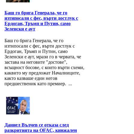
Баш го брига Генерала, че го
изтипосали с фес, върти достлук с
Ердоган, Тръмп и Путин, само
Зеленски е аут
Баш го брига Генерала, че го
изтипосали с фес, върти достлук с
Ердоган, Тръмп и Путин, само
Зеленски е аут, мрази го в червата, че
застава на неговите "достове",
всъщност босове, с които върти схеми,
каквито му предложат Началниците,
както казваше един негов
предшественик като премиер. ...
Даниел Вълчев се отказа след
разкритията на OFAC, кинжален