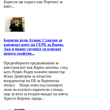
Борисов ще издига пак Портних за
кмет...
Борисов реди Атанас Стоилов за
кандидат-кмет на ГЕРБ за Варна.
Ако и бизнес групите си вдигнат
цената скофтия...
Предизборната предкампания за
кметския вот във Варна започна, след
като Румен Радев назначи министър
Илин Димитров за областен
координатор на ПБ за Варнeнска
област. Нищо ново под палещите
лъчи на юлското варненско слънце,
още за вота за втория мандат на кмета
Христо Кирчев, предк...