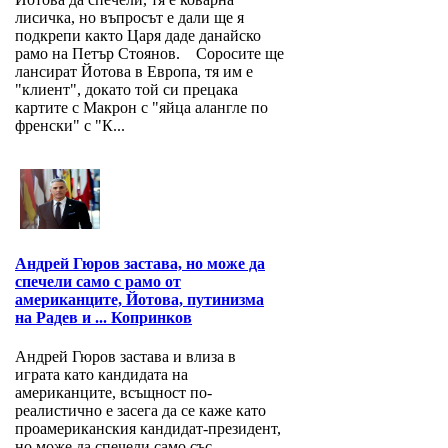
лисичка, но въпросът е дали ще я
подкрепи както Царя даде данайско
рамо на Петър Стоянов. Соросите ще
лансират Йотова в Европа, тя им е
"клиент", докато той си прецака
картите с Макрон с "яйца алангле по
френски" с "К...
Андрей Гюров застава, но може да
спечели само с рамо от
американците, Йотова, путинизма
на Радев и ... Копринков
Андрей Гюров застава и влиза в
играта като кандидата на
американците, всъщност по-
реалистично е засега да се каже като
проамериканския кандидат-президент,
но може да спечели само със