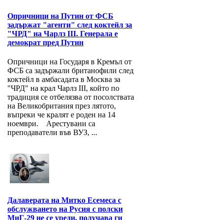
Опричници на Путин от ФСБ
задържат "агенти" след коктейл за
"ЧРД" на Чарлз III. Генерала е
демократ пред Путин
Опричници на Государя в Кремъл от
ФСБ са задържали британофили след
коктейл в амбасадата в Москва за
"ЧРД" на крал Чарлз III, който по
традиция се отбелязва от посолствата
на Великобритания през лятото,
въпреки че кралят е роден на 14
ноември. Арестувани са
преподаватели във ВУЗ, ...
Далаверата на Митко Есемеса с
обслужването на Русия с полски
МиГ-29 не се уреди, получава ги