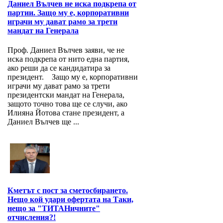
Даниел Вълчев не иска подкрепа от
партии. Защо му е, корпоративни
играчи му дават рамо за трети
мандат на Генерала
Проф. Даниел Вълчев заяви, че не
иска подкрепа от нито една партия,
ако реши да се кандидатира за
президент. Защо му е, корпоративни
играчи му дават рамо за трети
президентски мандат на Генерала,
защото точно това ще се случи, ако
Илияна Йотова стане президент, а
Даниел Вълчев ще ...
Кметът с пост за сметосбирането.
Нещо кой удари офертата на Таки,
нещо за "ТИТАНичните"
отчисления?!