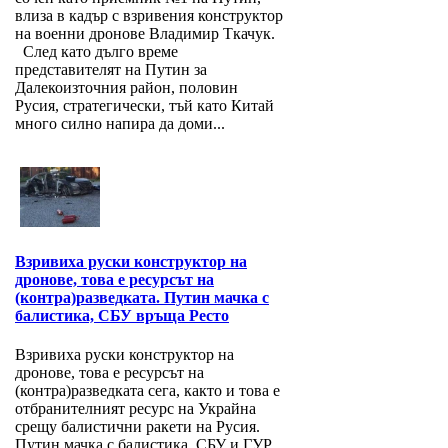
влиза в кадър с взривения конструктор
на военни дронове Владимир Ткачук.
След като дълго време
представителят на Путин за
Далекоизточния район, половин
Русия, стратегически, тъй като Китай
много силно напира да доми...
Взривиха руски конструктор на
дронове, това е ресурсът на
(контра)разведката. Путин мачка с
балистика, СБУ връща Ресто
Взривиха руски конструктор на
дронове, това е ресурсът на
(контра)разведката сега, както и това е
отбранителният ресурс на Украйна
срещу балистични ракети на Русия.
Путин мачка с балистика, СБУ и ГУР