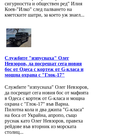
сигурността и обществен ред" Илия
Коев-"Илко" след палването на
кметските шатри, за което уж знаел...
Службите "изпуснаха" Олег
Невзоров, да посрещат сега новия
бос от Одеса с кортеж от G-класа и
мощна охрана с "Глок-17"
Службите "изпуснаха" Олег Невзоров,
да посрещат сега новия бос от мафията
в Одеса с кортеж от G-класа и мощна
охрана с "Глок-17" във Варна.
Пилотна кола и два джипа "G-класа"
на боса от Украйна, апропо, също
руснак като Олег Невзоров, правеха
рейдове във вторник из морската
столиц...