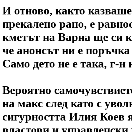
И отново, както казваше
прекалено рано, е равно
кметът на Варна ще си к
че анонсът ни е поръчка
Само дето не е така, г-н 
Вероятно самочувствието
на макс след като с увол
сигурността Илия Коев 
властови и управленски р