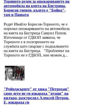
Ториното реден за опожаряването на
автомобила на кмета на Бистрица.
Борисов гневен, където е "Бойко",
там и Пашата
Редят Ивайло Борисов-Ториното, че е
поръчал опожаряването на автомобила
на кмета на Бистрица Самуил Попов.
Източници от ГДБОП заявиха, че
Ториното е в полезрението на
службата като свързан с подпалването
на кмета на Бистрица. "Проблемът на
Ториното не е ГДБОП, ние можем д...
"Рейнджърите" от хижа "Петрохан"
само дето не ги изкараха "ятаци" на
килъра, разстрелял Алексей Петров.
Е, изкараха ги