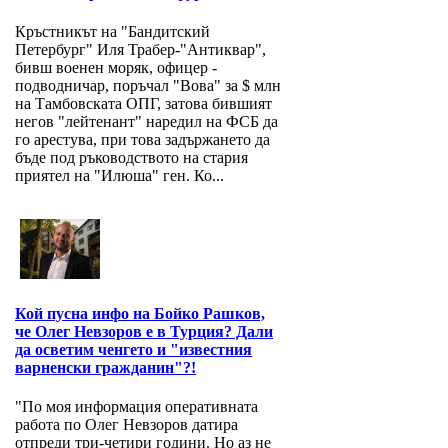
Кръстникът на "Бандитский
Петербург" Иля Трабер-"Антиквар",
бивш военен моряк, офицер -
подводничар, поръчал "Вова" за $ млн
на Тамбовската ОПГ, затова бившият
негов "лейтенант" наредил на ФСБ да
го арестува, при това задържането да
бъде под ръководството на стария
приятел на "Илюша" ген. Ко...
Кой пусна инфо на Бойко Рашков,
че Олег Невзоров е в Турция? Дали
да осветим ченгето и "известния
варненски гражданин"?!
"По моя информация оперативната
работа по Олег Невзоров датира
отпреди три-четири години. Но аз не