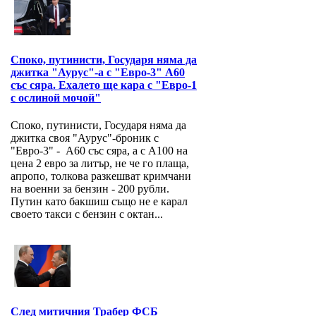
Споко, путинисти, Государя няма да
джитка "Аурус"-а с "Евро-3" А60
със сяра. Ехалето ще кара с "Евро-1
с ослиной мочой"
Споко, путинисти, Государя няма да
джитка своя "Аурус"-броник с
"Евро-3" - А60 със сяра, а с А100 на
цена 2 евро за литър, не че го плаща,
апропо, толкова разкешват кримчани
на военни за бензин - 200 рубли.
Путин като бакшиш също не е карал
своето такси с бензин с октан...
След митичния Трабер ФСБ