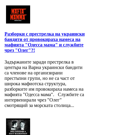
Разборки с престрелка на украински
бандити от провокираха намеса на
мафията "Одесса мама" и службите
чрез "Олег"?!
Задържаните заради престрелка в
центъра на Варна украински бандити
са членове на организирани
престъпни групи, но не са част от
широка мафиотска структура,
разборките им провокираха намеса на
мафията "Одесса мама". Службите са
интервенирали чрез "Олег"
смотрящий за морската столица...