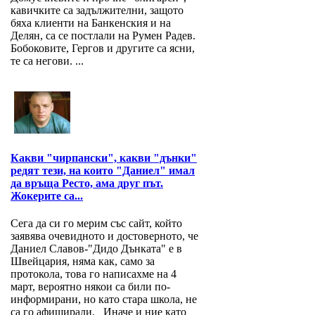
кавичките са задължителни, защото
бяха клиенти на Банкенския и на
Делян, са се постлали на Румен Радев.
Бобоковите, Гергов и другите са ясни,
те са негови. ...
Какви "чирпански", какви "дънки"
редят тези, на които "Даниел" имал
да връща Ресто, ама друг път.
Жокерите са...
Сега да си го мерим със сайт, който
заявява очевидното и достоверното, че
Даниел Славов-"Дидо Дънката" е в
Швейцария, няма как, само за
протокола, това го написахме на 4
март, вероятно някои са били по-
информирани, но като стара школа, не
са го афиширали. Иначе и ние като