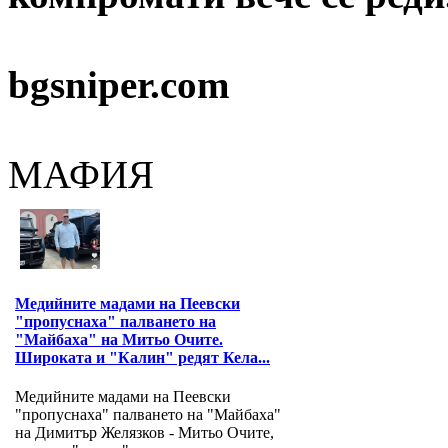
bgsniper.com
МАФИЯ
Медийните мадами на Пеевски
"пропуснаха" палването на
"Майбаха" на Митьо Очите.
Широката и "Калин" редят Кела...
Медийните мадами на Пеевски
"пропуснаха" палването на "Майбаха"
на Димитър Желязков - Митьо Очите,