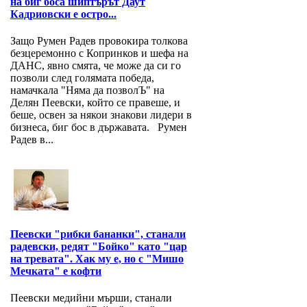
на биг боса шиптърът Даут
Кадриовски е остро...
Защо Румен Радев провокира толкова
безцеремонно с Копринков и шефа на
ДАНС, явно смята, че може да си го
позволи след голямата победа,
намачкала "Няма да позволЪ" на
Делян Пеевски, който се правеше, и
беше, освен за някои знакови лидери в
бизнеса, биг бос в държавата. Румен
Радев в...
Пеевски "рибки бананки", станали
радевски, редят "Бойко" като "цар
на тревата". Хак му е, но с "Мишо
Мечката" е кофти
Пеевски медийни мърши, станали