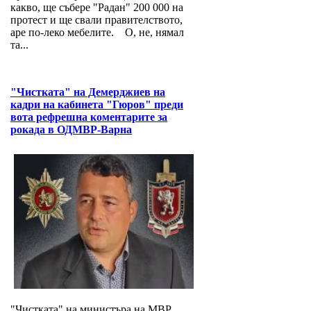
какво, ще събере "Радан" 200 000 на
протест и ще свали правителството,
аре по-леко мебелите. О, не, нямал
та...
"Чистката" на Демерджиев на
кадри на кабинета "Гюров" преди
вота рефрешна коментарите за
рокада в ОДМВР-Варна
"Чистката" на министъра на МВР