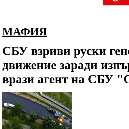
МАФИЯ
СБУ взриви руски гене
движение заради изпъ
врази агент на СБУ "