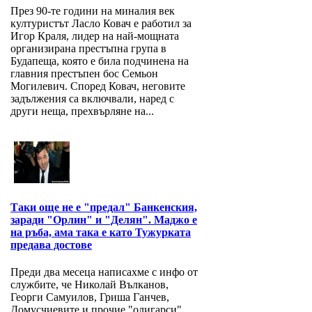
През 90-те години на миналия век
културистът Ласло Ковач е работил за
Игор Краля, лидер на най-мощната
организирана престъпна група в
Будапеща, която е била подчинена на
главния престъпен бос Семьон
Могилевич. Според Ковач, неговите
задължения са включвали, наред с
други неща, прехвърляне на...
Таки още не е "предал" Банкенския,
заради "Орлин" и "Делян". Маджо е
на ръба, ама така е като Тужурката
предава достове
Преди два месеца написахме с инфо от
службите, че Николай Вълканов,
Георги Самуилов, Гриша Ганчев,
Домусчиевите и прочие "олигарси",