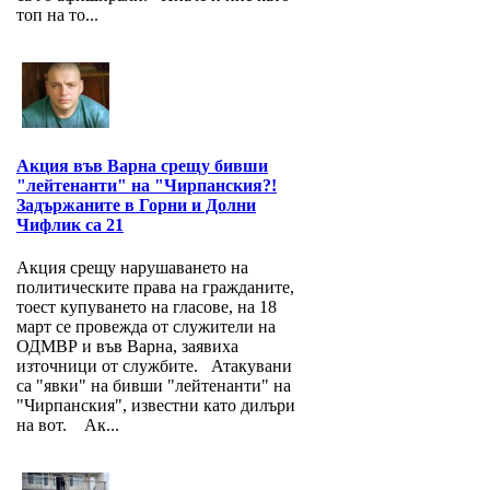
топ на то...
Акция във Варна срещу бивши
"лейтенанти" на "Чирпанския?!
Задържаните в Горни и Долни
Чифлик са 21
Акция срещу нарушаването на
политическите права на гражданите,
тоест купуването на гласове, на 18
март се провежда от служители на
ОДМВР и във Варна, заявиха
източници от службите. Атакувани
са "явки" на бивши "лейтенанти" на
"Чирпанския", известни като дилъри
на вот. Ак...