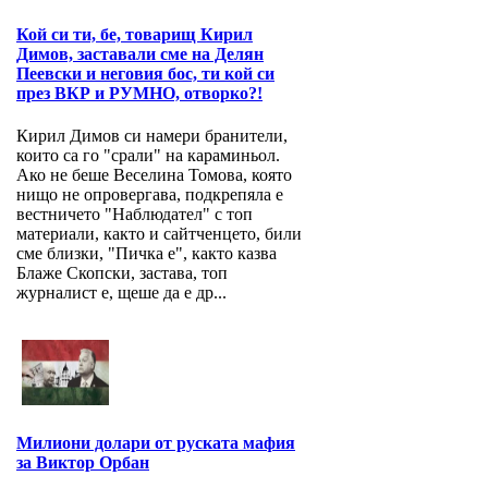
Кой си ти, бе, товарищ Кирил
Димов, заставали сме на Делян
Пеевски и неговия бос, ти кой си
през ВКР и РУМНО, отворко?!
Кирил Димов си намери бранители,
които са го "срали" на караминьол.
Ако не беше Веселина Томова, която
нищо не опровергава, подкрепяла е
вестничето "Наблюдател" с топ
материали, както и сайтченцето, били
сме близки, "Пичка е", както казва
Блаже Скопски, застава, топ
журналист е, щеше да е др...
Милиони долари от руската мафия
за Виктор Орбан