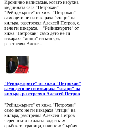
Иронично написахме, когато избухна
медийната сага "Петрохан" -
"Рейнджърите" от хижа "Петрохан"
само дето не ги изкараха "ятаци" на
килъра, разстрелял Алексей Петров, е,
вече ги изкараха. "Рейнджърите" от
хижа "Петрохан" само дето не ги
изкараха "ятаци" на килъра,
разстрелял Алекс...
"Рейнджърите" от хижа "Петрохан"
само дето не ги изкараха "ятаци" на
килъра, разстрелял Алексей Петров
"Рейнджърите" от хижа "Петрохан"
само дето не ги изкараха "ятаци" на
килъра, разстрелял Алексей Петров -
черен път от хижата водел към
сръбската граница, нали към Сърбия