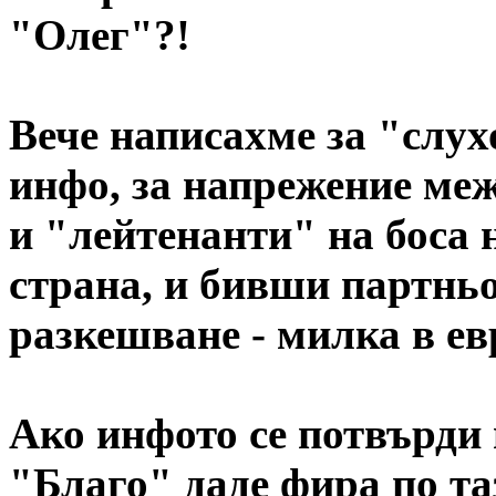
"Олег"?!
Вече написахме за "слух
инфо, за напрежение ме
и "лейтенанти" на боса 
страна, и бивши партньо
разкешване - милка в ев
Ако инфото се потвърди
"Благо" даде фира по та