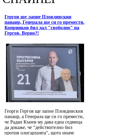
Гергов ще лапне Пловдивския
панаир, Генерала ще си го премести.
Копринков бил дал "свободно" на
Гергов. Верно?!
Георги Гергов ще лапне Пловдивския
панаир, а Генерала ще си го премести,
че Радан Кънев му дава една седмица
да докаже, че "действително бил
против олигархията", щото иначе