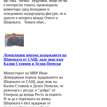
що така "пички" увъртяни, нещо не ви
е интересна темата, провокирала
коментари сред бопаджии и
осведомени ъндърграунд фигури, че в
дъното е интрига между Очите и
Широката. Темата обач...
Демерджиев поръча задържането на
Широката от САЩ, даде знак към
Калин Стоянов и Делян Пеевски
Министърът на МВР Иван
Демерджиев поръча задържането на
Широката от САЩ, даде знак на
Калин Стоянов и Делен Пеевски, че
разполага с ресурс и "добро" от
Генерала да връща Ресто за атаките.
И за да е поръчката на ачика,
Широката е бил задържан от