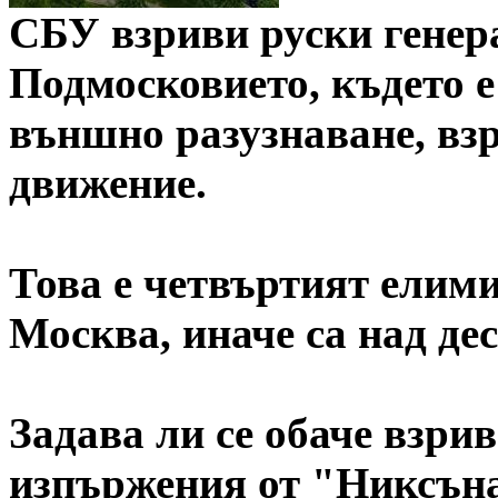
СБУ взриви руски генер
Подмосковието, където е
външно разузнаване, вз
движение.
Това е четвъртият елими
Москва, иначе са над дес
Задава ли се обаче взри
изпържения от "Никсъна