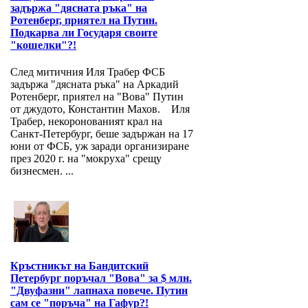
задържа "дясната ръка" на
Ротенберг, приятел на Путин.
Подкарва ли Государя своите
"кошелки"?!
След митичния Иля Трабер ФСБ
задържа "дясната ръка" на Аркадий
Ротенберг, приятел на "Вова" Путин
от джудото, Константин Махов. Иля
Трабер, некоронованият крал на
Санкт-Петербург, беше задържан на 17
юни от ФСБ, уж заради организиране
през 2020 г. на "мокруха" срещу
бизнесмен. ...
Кръстникът на Бандитский
Петербург поръчал "Вова" за $ млн.
"Двуфазни" лапнаха повече. Путин
сам се "поръча" на Гафур?!