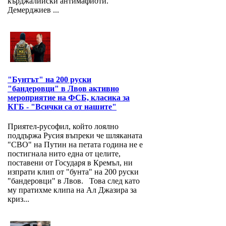
кърджалийски антимафиоти.
Демерджиев ...
"Бунтът" на 200 руски
"бандеровци" в Лвов активно
мероприятие на ФСБ, класика за
КГБ - "Всички са от нашите"
Приятел-русофил, който лоялно
поддържа Русия въпреки че шляканата
"СВО" на Путин на петата година не е
постигнала нито една от целите,
поставени от Государя в Кремъл, ни
изпрати клип от "бунта" на 200 руски
"бандеровци" в Лвов. Това след като
му пратихме клипа на Ал Джазира за
криз...