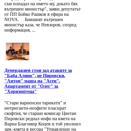
съм попадал на името му, докато бях
вътрешен министър", заяви депутатът
от ПП Бойко Рашков в ефира на
NOVA. Бившият вътрешен
министър каза, че Невзоров, според
информация, ...
Демерджиев стои зад атаките за
"Баба Алино", не Пировски.
"Антон" маша на "Асен".
Апартамент от "Олег" за
"Хоризонтеца"
"Стари варненски тарикати" и
интриганти-неофити пласират
скофтия, че старши комисар Цветан
Пировски реднал инфо на кмета на
Варна Благомир Коцев и той уволнил
зам.-кмета в ресора "Управление на