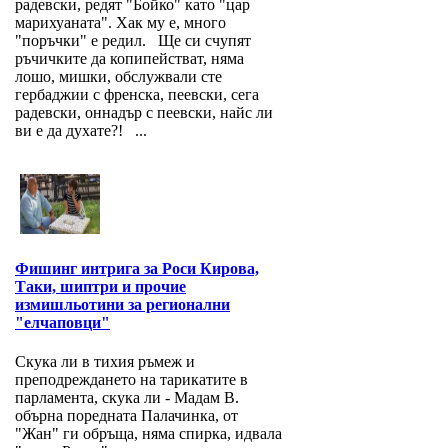
радевски, редят "Бойко" като "цар
марихуаната". Хак му е, много
"поръчки" е редил. Ще си счупят
ръчичките да копипействат, няма
лошо, мишки, обслужвали сте
гербаджии с френска, пеевски, сега
радевски, оннадър с пеевски, найс ли
ви е да духате?! ...
Фишинг интрига за Роси Кирова,
Таки, шиптри и прочие
измишльотини за регионални
"елчаповци"
Скука ли в тихия ръмеж и
преподреждането на тарикатите в
парламента, скука ли - Мадам В.
обърна поредната Палачинка, от
"Жан" ги обръща, няма спирка, идвала