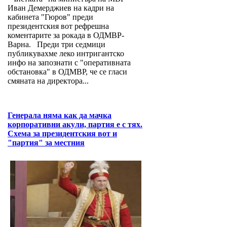
Иван Демерджиев на кадри на
кабинета "Гюров" преди
президентския вот рефрешна
коментарите за рокада в ОДМВР-
Варна. Преди три седмици
публикувахме леко интригантско
инфо на запознати с "оперативната
обстановка" в ОДМВР, че се гласи
смяната на директора...
Генерала няма как да мачка
корпоративни акули, партия е с тях.
Схема за президентския вот и
"партия" за местния