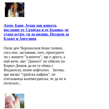
Аемо, Бане, Један дан живота,
послание от Сръбско и от Бранко, че
стана остро, ти да видиш. Поздрав за
Блаже и Ангелина
Онзи ден Чирпанския беше гневен,
сега ние, заставаме, пич, преиграете
ли с вашите "клиенти", ще е друго, а
най-вече, ако "Даниел" не обясни на
Кирил Димов да не се ебава с
Инджоолу, иначе кофтално. Затова,
аре малко "сръбска кафана", не
плескавица калемегданска, че да не я
оплескат...