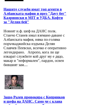
Нашите служби имат топ агенти в
Албанската мафия и през "Даут бег"
Кадриовски в MIT и УДБА. Кофти
за "Делян бей"
Новият и.ф. шеф на ДАНС полк.
Станчо Станев имал вземане-даване с
Албанската мафия, няма по-голяма
поръчкаджийска издънка Делян
Славчев Пеевски, всичко е оперативно
легендирано. Апропо, кога ли ще
изкарат службите кой друг му е дядо,
макар и "неформален", пардон, освен
бившият зам....
Защо Радев провокира с Копринков
и шефа на ДАНС. Само че с клана