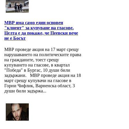
МВР има само един основен
"клиент" за купуване на гласове.
Целта е да покаже, че Пеевски вече
не е Босът
МВР проведе акция на 17 март срещу
нарушаването на политическите права
на гражданите, тоест срещу
купуването на гласове, в квартал
"Победа" в Бургас, 10 души били
задържани. МВР проведе акция на 18
март срещу купувачи на гласове в
Горни Чифлик, Варненска област, 3
души били задържа...