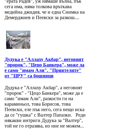
"ерата Радев", уж нямаше вълна, пък
сега има, няма толкова връткава
медийна джидия, че и една Снимка на
Демерджиев и Пеевски за разкош....
Дудука е "Аллаху Акбар", неговият
"пророк", "Цецо Банкера", може да
е само "имам Али". "Приятелите"
от "ЦРУ" са бошняци
Дудука е "Аллаху Акбар", а неговият
"пророк" - "Цецо Банкера", може да е
само "имам Али", разкости ги на
караминьол, това Борисов, това
Пеевски, еле пък него, сега нещо иска
да се "гушка" с Валтер Папазки. Реди
някакви интриги Дудука за "Валтер",
той не го отразява, но ние не можем...