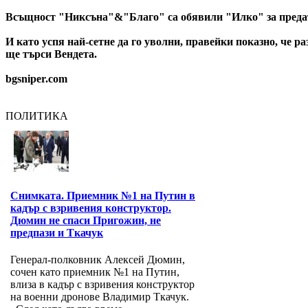
Всъщност "Никсъна"&"Благо" са обявили "Илко" за предател
И като успя най-сетне да го уволни, правейки показно, че р
ще търси Вендета.
bgsniper.com
ПОЛИТИКА
Снимката. Приемник №1 на Путин в
кадър с взривения конструктор.
Дюмин не спаси Пригожин, не
предпази и Ткачук
Генерал-полковник Алексей Дюмин,
сочен като приемник №1 на Путин,
влиза в кадър с взривения конструктор
на военни дронове Владимир Ткачук.