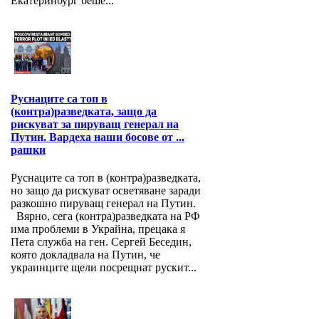
Екатеринбург беше...
Руснаците са топ в
(контра)разведката, защо да
рискуват за пируващ генерал на
Путин. Вардеха наши босове от ...
рашки
Руснаците са топ в (контра)разведката,
но защо да рискуват осветяване заради
разкошно пируващ генерал на Путин.
Вярно, сега (контра)разведката на РФ
има проблеми в Украйна, прецака я
Пета служба на ген. Сергей Беседин,
която докладвала на Путин, че
украинците щели посрещнат рускит...