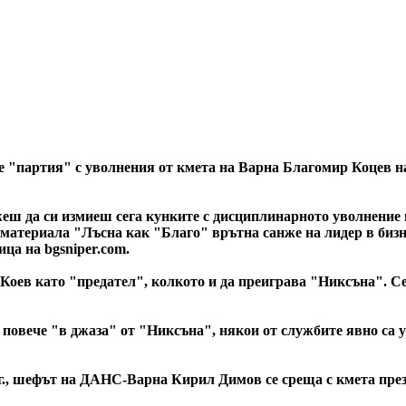
е "партия" с уволнения от кмета на Варна Благомир Коцев на 
ожеш да си измиеш сега кунките с дисциплинарното уволнени
материала "Лъсна как "Благо" врътна санже на лидер в бизн
ца на bgsniper.com.
оев като "предател", колкото и да преиграва "Никсъна". Сег
повече "в джаза" от "Никсъна", някои от службите явно са ус
г., шефът на ДАНС-Варна Кирил Димов се среща с кмета през 