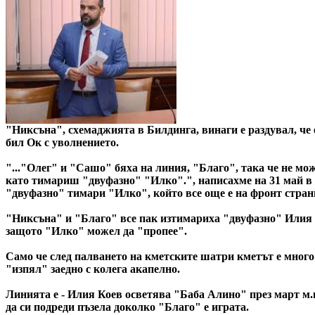
"Никсъна", схемаджията в Билдинга, винаги е раздувал, че 
бил Ок с уволнението.
"..."Олег" и "Сашо" бяха на линия, "Благо", така че не м
като тимариш "двуфазно" "Илко".", написахме на 31 май в 
"двуфазно" тимари "Илко", който все още е на фронт страни
"Никсъна" и "Благо" все пак изтимариха "двуфазно" Илия К
защото "Илко" можел да "пропее".
Само че след палването на кметските шатри кметът е много 
"изпял" заедно с колега акапелно.
Линията е - Илия Коев осветява "Баба Алино" през март м.
да си подреди пъзела доколко "Благо" е играта.