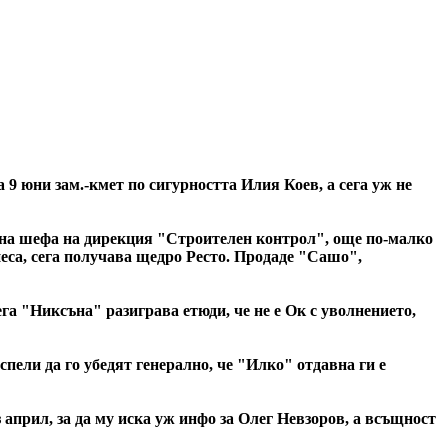
9 юни зам.-кмет по сигурността Илия Коев, а сега уж не
е на шефа на дирекция "Строителен контрол", още по-малко
еса, сега получава щедро Ресто. Продаде "Сашо",
а "Никсъна" разиграва етюди, че не е Ок с уволнението,
пели да го убедят генерално, че "Илко" отдавна ги е
април, за да му иска уж инфо за Олег Невзоров, а всъщност