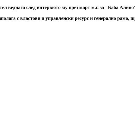
 веднага след интервюто му през март м.г. за "Баба Алино"
азполага с властови и управленски ресурс и генерално рамо, 