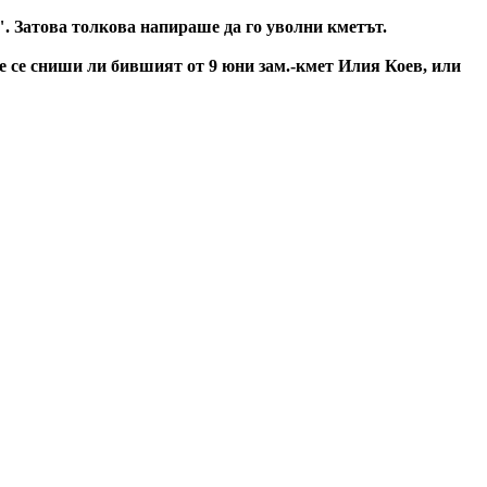
. Затова толкова напираше да го уволни кметът.
ще се сниши ли бившият от 9 юни зам.-кмет Илия Коев, или