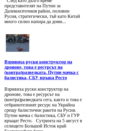
След като дълго време
представителят на Путин за
Далекоизточния район, половин
Русия, стратегически, тъй като Китай
много силно напира да доми...
Взривиха руски конструктор на
дронове, това е ресурсът на
(контра)разведката. Путин мачка с
балистика, СБУ връща Ресто
Взривиха руски конструктор на
дронове, това е ресурсът на
(контра)разведката сега, както и това е
отбранителният ресурс на Украйна
срещу балистични ракети на Русия.
Путин мачка с балистика, СБУ и ГУР
връщат Ресто. Сутринта на 5 август в
селището Большой Исток край