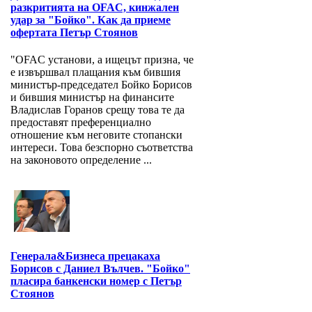
разкритията на OFAC, кинжален
удар за "Бойко". Как да приеме
офертата Петър Стоянов
"OFAC установи, а ищецът призна, че
е извършвал плащания към бившия
министър-председател Бойко Борисов
и бившия министър на финансите
Владислав Горанов срещу това те да
предоставят преференциално
отношение към неговите стопански
интереси. Това безспорно съответства
на законовото определение ...
Генерала&Бизнеса прецакаха
Борисов с Даниел Вълчев. "Бойко"
пласира банкенски номер с Петър
Стоянов