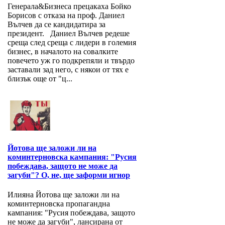
Генерала&Бизнеса прецакаха Бойко
Борисов с отказа на проф. Даниел
Вълчев да се кандидатира за
президент. Даниел Вълчев редеше
среща след среща с лидери в големия
бизнес, в началото на совалките
повечето уж го подкрепяли и твърдо
заставали зад него, с някои от тях е
близък още от "ц...
Йотова ще заложи ли на
коминтерновска кампания: "Русия
побеждава, защото не може да
загуби"? О, не, ще заформи игнор
Илияна Йотова ще заложи ли на
коминтерновска пропагандна
кампания: "Русия побеждава, защото
не може да загуби", лансирана от