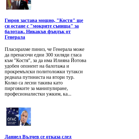
Гюров застава мощно, "Костя" ще
си остане с "мокрите сънища" за
балотаж. Никакъв фъндък от
Генерала
Пласирахме пиниз, че Генерала може
да пренасочи едни 300 хиляди гласа
към "Костя", за да има Илияна Йотова
удобен опонент на балотажа и
прокремълски политоложки тутакси
реднаха путиниста на втори тур.
Колко са лесни такива като
пирговките за манипулиране,
професионалистки ужким, ка...
Даниел Вълчев се отказа след