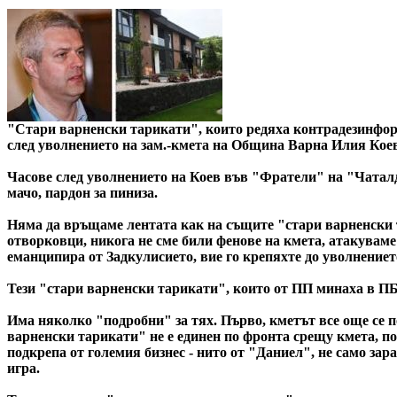
"Стари варненски тарикати", които редяха контрадезинфор
след уволнението на зам.-кмета на Община Варна Илия Коев
Часове след уволнението на Коев във "Фратели" на "Чаталд
мачо, пардон за пиниза.
Няма да връщаме лентата как на същите "стари варненски т
отворковци, никога не сме били фенове на кмета, атакуваме
еманципира от Задкулисието, вие го крепяхте до уволнениет
Тези "стари варненски тарикати", които от ПП минаха в ПБ, 
Има няколко "подробни" за тях. Първо, кметът все още се п
варненски тарикати" не е единен по фронта срещу кмета, пон
подкрепа от големия бизнес - нито от "Даниел", не само зар
игра.