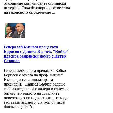
отношение към неговите стопански
интереси. Това безспорно съответства
на законовото определение ...
Генерала&Бизнеса прецакаха
Борисов с Даниел Вълчев. "Бойко"
пласира банкенски номер с Петър
Стоянов
Генерала&Бизнеса прецакаха Бойко
Борисов с отказа на проф. Даниел
Вълчев да се кандидатира за
президент. Даниел Вълчев редеше
среща след среща с лидери в големия
бизнес, в началото на совалките
повечето уж го подкрепяли и твърдо
заставали зад него, с някои от тях е
близък още от "ц...