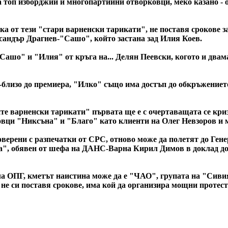
са топ изборджии и многопартийни отворковци, меко казано -
а от тези "стари варненски тарикати", не поставя срокове за
сандър Драгнев-"Сашо", който застана зад Илия Коев.
шо" и "Илия" от кръга на... Делян Пеевски, когото и двамат
й-близо до премиера, "Илко" също има достъп до обкръжението
те варненски тарикати" първата ще е с очертаващата се кри
човци "Никсъна" и "Благо" като клиенти на Олег Невзоров и 
ерени с разпечатки от СРС, отново може да полетят до Генер
а", обявен от шефа на ДАНС-Варна Кирил Димов в доклад до 
ала ОПГ, кметът наистина може да е "ЧАО", групата на "Сиви
не си поставя срокове, има кой да организира мощни протести,