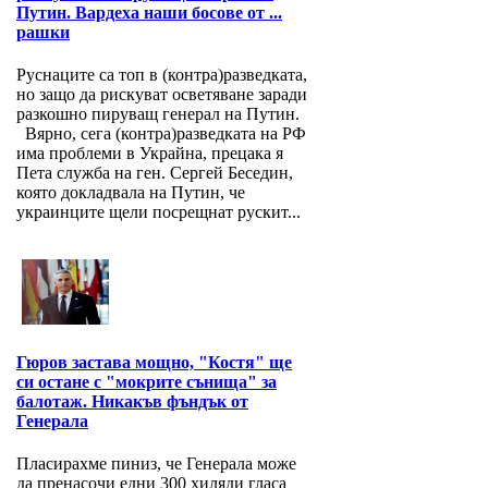
Путин. Вардеха наши босове от ...
рашки
Руснаците са топ в (контра)разведката,
но защо да рискуват осветяване заради
разкошно пируващ генерал на Путин.
Вярно, сега (контра)разведката на РФ
има проблеми в Украйна, прецака я
Пета служба на ген. Сергей Беседин,
която докладвала на Путин, че
украинците щели посрещнат рускит...
Гюров застава мощно, "Костя" ще
си остане с "мокрите сънища" за
балотаж. Никакъв фъндък от
Генерала
Пласирахме пиниз, че Генерала може
да пренасочи едни 300 хиляди гласа