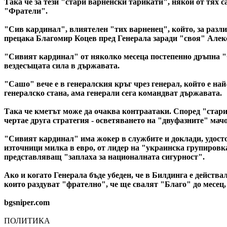
Така че за тези "стари варненски тарикати", някои от тях 
"Фратели".
"Сив кардинал", влиятелен "тих варненец", който, за разлик
прецака Благомир Коцев пред Генерала заради "своя" Алек
"Сивият кардинал" от няколко месеца постепенно дръпна "Са
вездесъщата сила в държавата.
"Сашо" вече е в генералския кръг чрез генерал, който е на
генералско стана, ама генерали сега командват държавата.
Така че кметът може да очаква контраатаки. Според "стари
чертае друга стратегия - осветяването на "двуфазните" ма
"Сивият кардинал" има жокер в службите и доклади, удостов
източници милка в евро, от лидер на "украинска групировк
представляващ "заплаха за националната сигурност".
Ако и когато Генерала бъде убеден, че в Билдинга е действ
които раздуват "фрателно", че ще свалят "Благо" до месец, 
bgsniper.com
ПОЛИТИКА