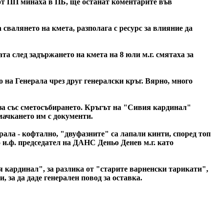
 от ПП минаха в ПБ, ще останат коментарите във
 свалянето на кмета, разполага с ресурс за влияние да
а след задържането на кмета на 8 юли м.г. смятаха за
 на Генерала чрез друг генералски кръг. Вярно, много
за със сметосъбирането. Кръгът на "Сивия кардинал"
мачкането им с документи.
ала - кофтално, "двуфазните" са лапали кинти, според топ
и.ф. председател на ДАНС Деньо Денев м.г. като
я кардинал", за разлика от "старите варненски тарикати",
 за да даде генерален повод за оставка.