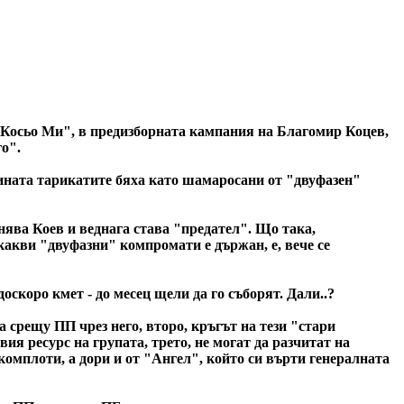
"Косьо Ми", в предизборната кампания на Благомир Коцев,
о".
ината тарикатите бяха като шамаросани от "двуфазен"
ява Коев и веднага става "предател". Що така,
какви "двуфазни" компромати е държан, е, вече се
скоро кмет - до месец щели да го съборят. Дали..?
а срещу ПП чрез него, второ, кръгът на тези "стари
ия ресурс на групата, трето, не могат да разчитат на
комплоти, а дори и от "Ангел", който си върти генералната