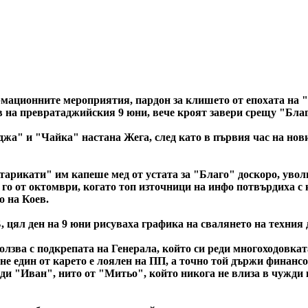
мационните мероприятия, пардон за клишето от епохата на 
 на превратаджийския 9 юни, вече кроят завери срещу "Благ
жа" и "Чайка" настана Жега, след като в първия час на нов
арикати" им капеше мед от устата за "Благо" доскоро, уволн
 го от октомври, когато топ източници на инфо потвърдиха с 
о на Коев.
цял ден на 9 юни рисуваха графика на свалянето на техния до
олзва с подкрепата на Генерала, който си реди многоходовкат
е един от карето е лоялен на ПП, а точно той държи финансов
ади "Иван", нито от "Митьо", който никога не влиза в чужди 