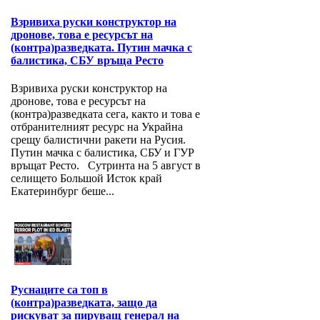
Взривиха руски конструктор на
дронове, това е ресурсът на
(контра)разведката. Путин мачка с
балистика, СБУ връща Ресто
Взривиха руски конструктор на
дронове, това е ресурсът на
(контра)разведката сега, както и това е
отбранителният ресурс на Украйна
срещу балистични ракети на Русия.
Путин мачка с балистика, СБУ и ГУР
връщат Ресто. Сутринта на 5 август в
селището Большой Исток край
Екатеринбург беше...
Руснаците са топ в
(контра)разведката, защо да
рискуват за пируващ генерал на