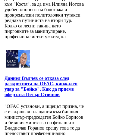
към "Костя", за да има Илияна Йотова
удобен опонент на балотажа и
прокремълски политоложки тутакси
реднаха путиниста на втори тур.
Колко са лесни такива като
пирговките за манипулиране,
професионалистки ужким, ка...
Даниел Вълчев се отказа след
разкритията на OFAC, кинжален
удар за "Бойко". Как да приеме
офертата Петър Стоянов
"OFAC установи, а ищецът призна, че
е извършвал плащания към бившия
министър-председател Бойко Борисов
и бившия министър на финансите
Владислав Горанов срещу това те да
предоставят преференциално